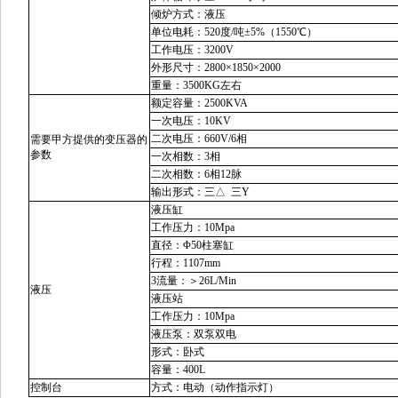
倾炉方式：液压
单位电耗：
520
度
/吨±5%（1550℃）
工作电压：
3200V
外形尺寸：
2800
×
1850
×
2000
重量：
35
00KG
左右
额定容量：
2500
KVA
一次电压：
10KV
二次电压：
660
V/6相
需要甲方提供的
变压器
的
参数
一次相数：
3
相
二次相数：
6相12脉
输出形式：三
△
三Y
液压缸
工作压力：
10Mpa
直径：
Φ
5
0柱塞缸
行程：
1107mm
3流量：＞26L/Min
液压
液压站
工作压力：
10Mpa
液压泵：双泵双电
形式：卧式
容量：
4
00L
控制台
方式：电动（动作指示灯）