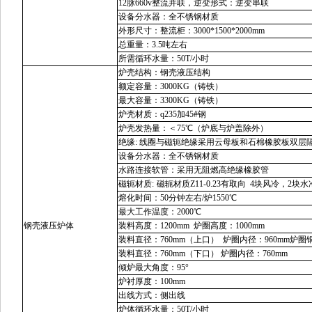
12脉660v整流并联，
逆变形式：
逆变
串
联
设备分水器：全
不锈钢材质
外形尺寸：
整流柜：
3000*1500*2000mm
总
重量：
3.5
吨
左右
所需
循环水量：
50T/小时
炉壳结构
：钢壳液压结构
额定容量：
3000
KG
（铸铁）
最大容量：
3300
KG
（铸铁）
炉壳材质：
q235加45
#钢
炉壳发热量：
＜
75℃（炉底与炉盖除外）
绝缘
: 线圈与磁轭绝缘采用云母板和石棉橡胶板双层
设备分水器：全
不锈钢材质
水路连接软管
：
采用无阻燃高绝缘橡胶管
磁轭材质
:
磁轭材质
Z11-0.23有取向
4块
风冷
，
2块水
熔化
时间
：
50
分钟左右
/炉1550
℃
最大
工作温度：
2000
℃
钢壳液压
炉体
装料高度：
1
2
00mm
炉圈高度：
1000mm
装料直径：
76
0mm（上口）
炉圈内径：
960mm炉圈铜
装料直径：
76
0mm（下口）
炉圈内径：
760mm
倾炉最大角度：
95°
炉衬厚度：
10
0
mm
出线方式：侧出线
炉体
循环水量：
50T
/
小时