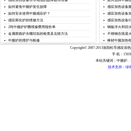
感应加热设备水冷电缆的故障如何维修
如何选择中频
如何避免中频炉发生故障
感应加热设备
如何安全使用中频感应炉？
感应加热设备
感应熔化炉的维修方法
感应加热设备
2吨中频炉炉圈维修费用报价单
钢板淬火和回
金属熔炼炉水嘴结垢的检查及去除方法
不锈钢在线退
中频炉的维护与检修
棒材中频加热
Copyright© 2007-2013洛阳松导感应加热
手 机：15038
本站关键词：中频炉、
技术支持：绿