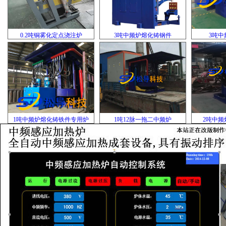
0.2吨铜雾化定点浇注炉
3吨中频炉熔化铸钢件
3吨中
1吨中频炉熔化铸铁件专用炉
1吨12脉一拖二中频炉
2吨中频