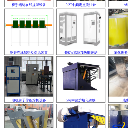
梯形铝锭在线提温设备
0.2T中频定点浇注炉
钢
钢管在线加热及保温装置
40KW感应加热取暖炉
氮化硼专
电机转子导条焊机设备
5吨中频炉熔化铸铁
底