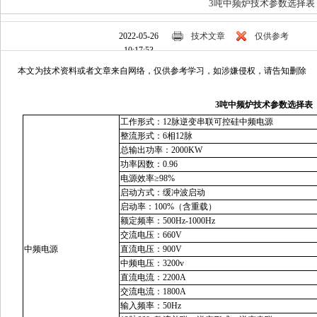
3吨中频炉技术参数选择表
2022-05-26
技术文章
仅供参考
10:17:53
本文为技术资料或者文章来自网络，仅供参考学习，如涉嫌侵权，请告知删除
3吨中频炉技术参数选择表
工作形式：
12脉
逆变
串联
可控硅
中频电源
整流形式：
6相12脉
总输出功率：
2
0
00KW
功率因数：
0.9
6
电源效率
≥98%
启动方式：
缓冲波启动
启动率：
100%（含重载）
额定频率：
500
Hz
-1000Hz
交流电压：
660
V
中频
电源
直流电压：
900
V
中频电压：
3200v
直流电流：
2
2
00
A
交流电流：
1800
A
输入频率：
50Hz