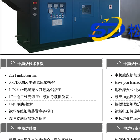
中频炉技术参数
中频炉
技
2021 induction mel
中频感应炉加
0.75T/600kw电磁感应加热熔
Have you learned
1T/800kw电磁感应加热熔铝炉主
钢板淬火和回
1T一拖二钢壳液压中频炉分项报价表（
感应加热设备
1吨中频熔铝炉
钢板锻造加热
钢坯在线加热装置商务报价
钢板电加热设
缓冲波感应加热熔铝炉
中频炉推广应
中频炉
维修
电炉行业