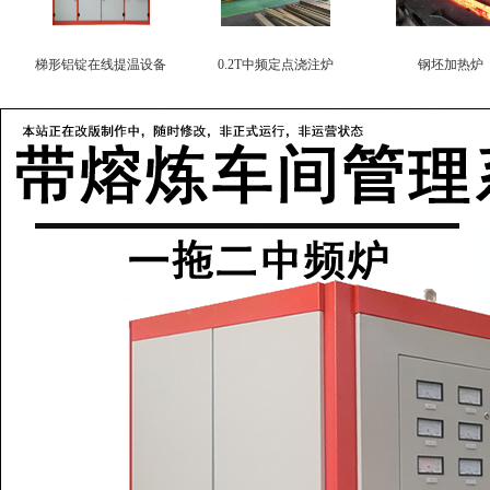
梯形铝锭在线提温设备
0.2T中频定点浇注炉
钢坯加热炉
氮化硼专用中频加热线圈
电机端环焊接设备
电机转子导条焊机
0.2吨铜雾化定点浇注炉
3吨中频炉熔化铸钢件
3吨中频炉熔化