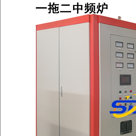
0.2吨铜雾化定点浇注炉
3吨中频炉熔化铸钢件
3吨中频炉熔化