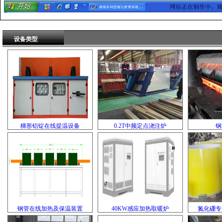
设备类型
梯形铝锭在线提温设备
0.2T中频定点浇注炉
钢
钢管在线加热及保温装置
40KW感应加热取暖炉
氮化硼专