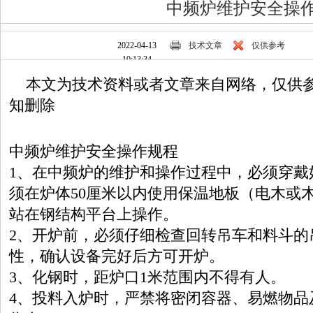
中频炉维护安全操
2022-04-13
技术文章
仅供参考
10:13:34
本文为技术资料或者文章来自网络，仅供参
知删除
中频炉
维护安全操作规程
1
、在
中频炉
的维护和操作过程中，必须穿戴
须在炉体
50
厘米以内使用保温地板（电木或
站在钢结构平台上操作。
2
、开炉前，必须仔细检查回转吊车和料斗的
性，确认设备完好后方可开炉。
3
、化钢时，距炉口
1
米范围内不得有人。
4
、投料入炉时，严禁将密闭容器、易燃物品