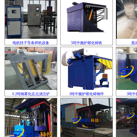
电机转子导条焊机设备
5吨中频炉熔化铸铁
底
0.2吨铜雾化定点浇注炉
3吨中频炉熔化铸钢件
3吨中