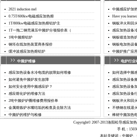
2021 induction mel
中频感应炉加
0.75T/600kw电磁感应加热熔
Have you learned
1T/800kw电磁感应加热熔铝炉主
钢板淬火和回
1T一拖二钢壳液压中频炉分项报价表（
感应加热设备
1吨中频熔铝炉
钢板锻造加热
钢坯在线加热装置商务报价
钢板电加热设
缓冲波感应加热熔铝炉
中频炉推广应
中频炉
维修
电炉行业
感应加热设备水冷电缆的故障如何维修
如何选择中频
如何避免中频炉发生故障
感应加热设备
如何安全使用中频感应炉？
感应加热设备
感应熔化炉的维修方法
感应加热设备
2吨中频炉炉圈维修费用报价单
钢板淬火和回
金属熔炼炉水嘴结垢的检查及去除方法
不锈钢在线退
中频炉的维护与检修
棒材中频加热
Copyright© 2007-2013洛阳松导感应加热
手 机：15038
本站关键词：中频炉、