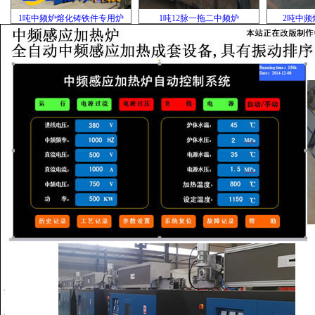
1吨中频炉熔化铸铁件专用炉
1吨12脉一拖二中频炉
2吨中频