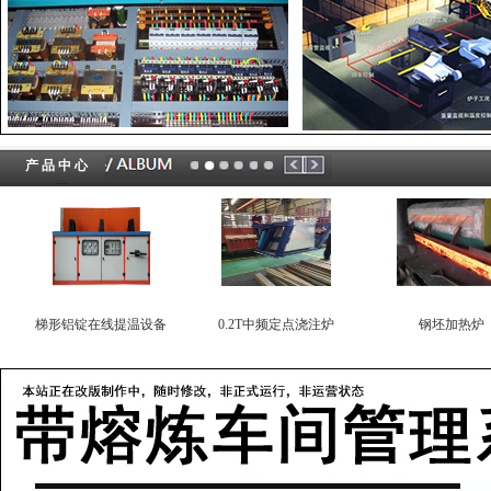
产 品 中 心
梯形铝锭在线提温设备
0.2T中频定点浇注炉
钢坯加热炉
氮化硼专用中频加热线圈
电机端环焊接设备
电机转子导条焊机