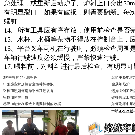
急处理，或重新启动炉子。炉衬上口突出
50
有明显裂口。如果有破损，则需要翻新。每
螺钉。
14
、所有工具应有序存放，使用前检查是否
15
、水杯、水桶等杂物不得放在控制台上，
16
、平台叉车司机在行驶时，必须检查周围
车辆行驶速度必须缓慢，严禁快速行驶。
17.
喂料前，对料斗进行最后检查。有明显可
3吨中频炉熔化铸钢件
影响中频电炉
中频感应炉加热合金钢棒料参数
金属加热炉
钢棒加热如何选择钢棒加热设备
选择圆钢加热
铝棒加热炉价格
钢棒感应加热
感应加热炉在锻造上需要控制的数据
如何选择中频