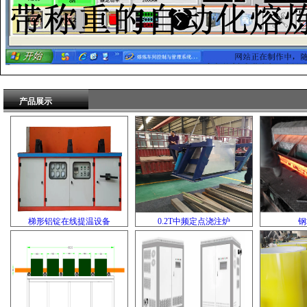
产品展示
梯形铝锭在线提温设备
0.2T中频定点浇注炉
钢