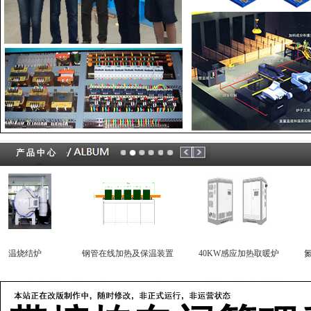
产 品 中 心
炉
钢管在线加热及保温装置
40KW感应加热取暖炉
氮化硼专用