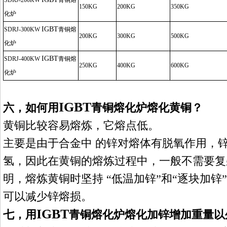
SDRJ
-200KW
青铜熔
150KG
200KG
350KG
化炉
IGBT
SDRJ
-300KW
青铜熔
200KG
300KG
500KG
化炉
IGBT
SDRJ
-400KW
青铜熔
250KG
400KG
600KG
化炉
IGBT
六，
如何
用
青铜熔化炉
熔
化
黄铜？
黄铜比较容易熔炼，它熔点低。
主要是由于合金中
的锌对熔体有脱氧作用，
氢，因此在黄铜的熔炼过程中，一般不需要复
明，熔炼黄铜时坚持
“
低温加锌
”
和
“
逐块加锌
”
可以减少锌熔损。
IGBT
七，
用
青铜熔化炉
熔化加锌增加重量以