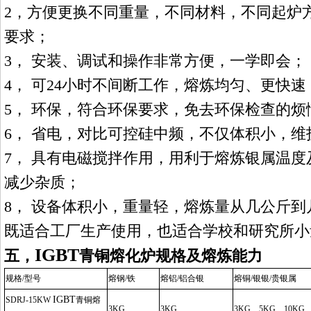
2
，
方便更换不同重量，不同材料，不同起炉
要求；
3
，
安装、调试和操作非常方便，一学即会；
4
，
可
24
小时不间断工作，熔炼均匀、更快速
5
，
环保，符合环保要求，免去环保检查的烦
6
，
省电，对比可控硅中频，不仅体积小，维
7
，
具有电磁搅拌作用，用利于熔炼
银
属温度
减少杂质；
8
，
设备体积小，重量轻，熔炼量从几公斤到
既适合工厂生产使用，也适合学校和研究所小
IGBT
五，
青铜熔化炉
规格及熔炼能力
规格
/
型号
熔钢
/
铁
熔铝
/
铝合
银
熔铜
/
银
银
/
贵
银
属
IGBT
SDRJ
-15KW
青铜熔
3KG
3KG
3KG
、
5KG
、
10KG