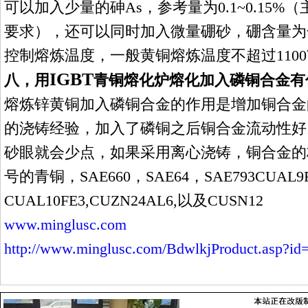
可以加入少量的砷
As
，参考量为
0.1~0.15%
（
要求），还可以同时加入微量硼砂，硼含量为
控制熔炼温度，一般黄铜熔炼温度不超过
110
IGBT
八，
用
青铜熔化炉
熔化加入磷铜合金有
熔炼锌黄铜加入磷铜合金的作用是增加铜合金
的浇铸经验，加入了磷铜之后铜合金流动性好
砂眼就会少点，如果采用离心浇铸，铜合金的
号的青铜，
SAE660
，
SAE64
，
SAE793CUAL9
CUAL10FE3,CUZN24AL6,
以及
CUSN12
www.minglusc.com
http://www.minglusc.com/BdwlkjProduct.asp?id