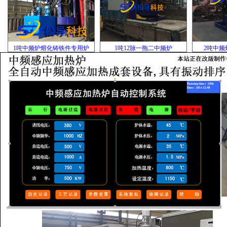
1吨中频炉熔化铸铁件专用炉
1吨12脉一拖二中频炉
2吨中频