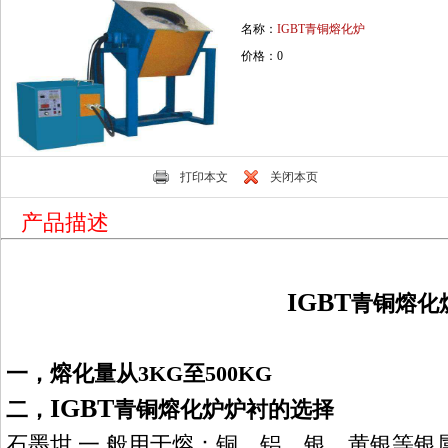
名称：
IGBT青铜熔化炉
价格：0
打印本文
关闭本页
产品描述
IGBT
青铜熔化
一，
熔
化
量从
3KG
至
500KG
IGBT
二，
青铜熔化炉
炉衬的选择
石墨坩
一
般用于熔：铜、铝、银、黄
银
等
银