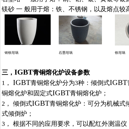
镁砂
一
般用于熔：铁、不锈钢，以及熔点较
铸铁坩埚
石墨坩埚
铁坩埚
IGBT
三，
青铜熔化炉
设备参数
IGBT
IGBT
1
，
青铜熔化炉
分为
3
种：倾倒式
IGBT
铜熔化炉
和固定式
青铜熔化炉
；
IGBT
2
，
倾倒式
青铜熔化炉
：可分为机械式
式倾倒炉；
3
，
根据不同的应用要求，可以配红外测温仪