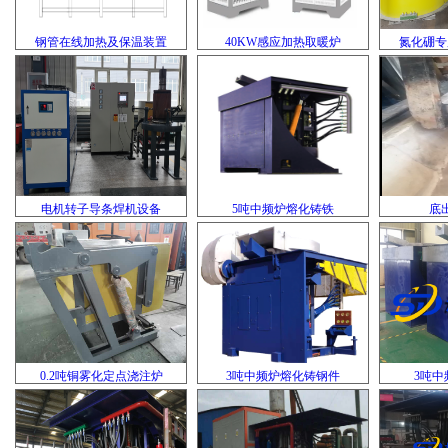
钢管在线加热及保温装置
40KW感应加热取暖炉
氮化硼专
电机转子导条焊机设备
5吨中频炉熔化铸铁
底
0.2吨铜雾化定点浇注炉
3吨中频炉熔化铸钢件
3吨中