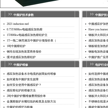
中频炉技术参数
中频炉技
2021 induction mel
中频感应炉加
0.75T/600kw电磁感应加热熔
Have you learned
1T/800kw电磁感应加热熔铝炉主
钢板淬火和回
1T一拖二钢壳液压中频炉分项报价表（
感应加热设备
1吨中频熔铝炉
钢板锻造加热
钢坯在线加热装置商务报价
钢板电加热设
缓冲波感应加热熔铝炉
中频炉推广应
中频炉维修
电炉行业
感应加热设备水冷电缆的故障如何维修
如何选择中频
如何避免中频炉发生故障
感应加热设备
如何安全使用中频感应炉？
感应加热设备
感应熔化炉的维修方法
感应加热设备
2吨中频炉炉圈维修费用报价单
钢板淬火和回
金属熔炼炉水嘴结垢的检查及去除方法
不锈钢在线退
中频炉的维护与检修
棒材中频加热