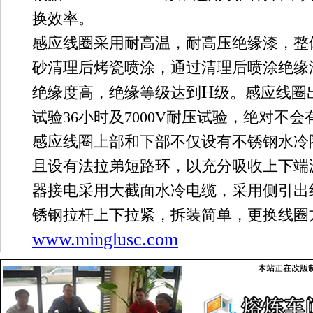
换效率。
感应线圈采用耐高温，耐高压绝缘漆，整
砂清理后烤瓷喷涂，通过清理后喷涂绝缘
H
绝缘度高，绝缘等级达到
级。感应线圈
试验
36
小时及
7000V
耐压试验，绝对不会
感应线圈上部和下部不仅设有不锈钢水冷
且设有法拉弟短路环，以充分吸收上下端
器接电采用大截面水冷电缆，采用侧引出
锈钢拉杆上下拉紧，拆装简单，更换线圈
www.minglusc.com