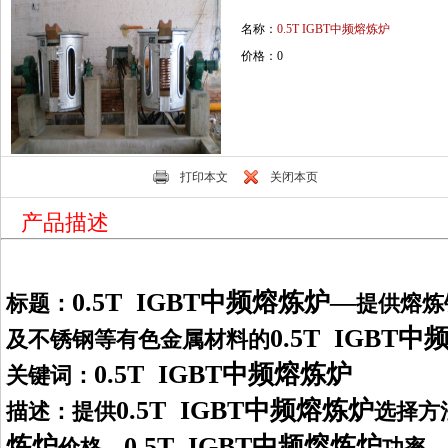
名称：
0.5T IGBT中频熔炼炉
价格：0
打印本文
关闭本页
产品描述
0.5T IGBT中频熔炼炉
—
标题：
提供
熔炼
0.5T IGBT
及不锈钢等有色金属材料的
0.5T IGBT中频熔炼炉
关键词：
0.5T IGBT中频熔炼炉
描述：提供
选择方
炼炉
0.5T IGBT中频熔炼炉
价格，
功率，