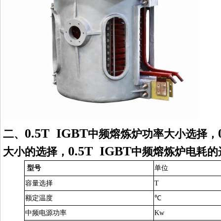
0.5T IGBT
二、
中频熔炼炉
功率大小选择，
0.5T IGBT
大小的选择，
中频熔炼炉
电耗的
型号
单位
容量
选择
T
额定温度
℃
中频电源功率
Kw