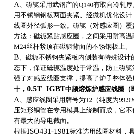
A
、磁轭采用武钢产的
Q140
有取向冷轧厚
用不锈钢钢板两面夹紧。经微机优化设计
线圈外径弧形一致。磁轭（对感应圈）覆
方法：磁轭紧贴感应圈，之间采用耐高温
M24
丝杆紧顶在磁轭背面的不锈钢板上。
B
、磁轭不锈钢夹紧板内侧装有特殊设计
态下，保证磁轭温度处于常温，防止磁轭
强了对感应线圈支撑，提高了炉子整体强
0.5T IGBT
十，
中频熔炼炉
感应线圈（
A
、感应线圈采用牌号为
T2
（纯度为
99.9
压矩形铜管在专用模具上绕制而成，它不
有最大的导电截面。
ISO431-1981
根据
标准选用线圈材料，