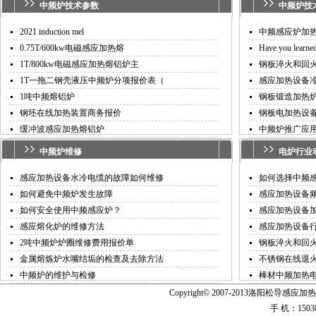
中频炉技术参数
中频炉技
2021 induction mel
中频感应炉加
0.75T/600kw电磁感应加热熔
Have you learned
1T/800kw电磁感应加热熔铝炉主
钢板淬火和回
1T一拖二钢壳液压中频炉分项报价表（
感应加热设备
1吨中频熔铝炉
钢板锻造加热
钢坯在线加热装置商务报价
钢板电加热设
缓冲波感应加热熔铝炉
中频炉推广应
中频炉维修
电炉行业
感应加热设备水冷电缆的故障如何维修
如何选择中频
如何避免中频炉发生故障
感应加热设备
如何安全使用中频感应炉？
感应加热设备
感应熔化炉的维修方法
感应加热设备
2吨中频炉炉圈维修费用报价单
钢板淬火和回
金属熔炼炉水嘴结垢的检查及去除方法
不锈钢在线退
中频炉的维护与检修
棒材中频加热
Copyright© 2007-2013洛阳松导感应加热
手 机：15038