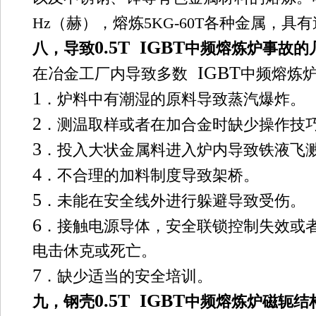
Hz
（赫），熔炼
5KG-60T
各种金属，具有
0.5T IGBT
八，
导致
中频熔炼炉
事故的
IGBT
在冶金工厂内导致多数
中频熔炼
1
．炉料中有潮湿的原料导致蒸汽爆炸。
2
．测温取样或者在加合金时缺少操作技
3
．投入大状金属料进入炉内导致铁液飞
4
．不合理的加料制度导致架桥。
5
．未能在安全线外进行躲避导致受伤。
6
．接触电源导体，安全联锁控制失效或
电击休克或死亡。
7
．缺少适当的安全培训。
0.5T IGBT
九，钢壳
中频熔炼炉
磁轭结