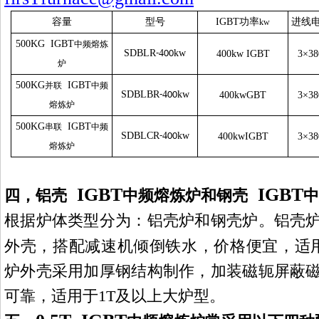
容量
型号
IGBT
功率
进线
kw
500
KG
IGBT
中频熔炼
SDBLR
4
kw
-
00
400kw
IGBT
3×38
炉
500
KG
IGBT
并联
中频
SDBLBR
4
kw
-
00
400kw
GBT
3×38
熔炼炉
500
KG
IGBT
串联
中频
SDBLCR
4
kw
-
00
400kw
IGBT
3×38
熔炼炉
IGBT
IGBT
四，
铝壳
中频熔炼炉
和钢壳
中
根据炉体类型分为：铝壳炉和钢壳炉。铝壳
外壳，搭配减速机倾倒铁水，价格便宜，适
炉外壳采用加厚钢结构制作，加装磁轭屏蔽
可靠，适用于
1T
及以上大炉型。