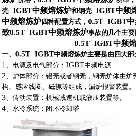
IGBT中频熔炼炉
IGBT中频
壳
和钢壳
中频熔炼炉
0.5T IGB
四种配置方式，
致
0.5T IGBT中频熔炼炉
事故的几个主要
0.5T IGBT中频
0.5T IGBT
一、
中频熔炼炉
主要是由四大部
1
IGBT
、电源及电气部分：
中频电源
2
、炉体部分：
铝壳或者钢壳，钢壳
炉体由炉
构、感应线圈、磁轭等组成，漏炉报警装置。
3
、传动装置：机械
减速机
或液压装置等。
4
、水冷系统：
闭环冷却塔