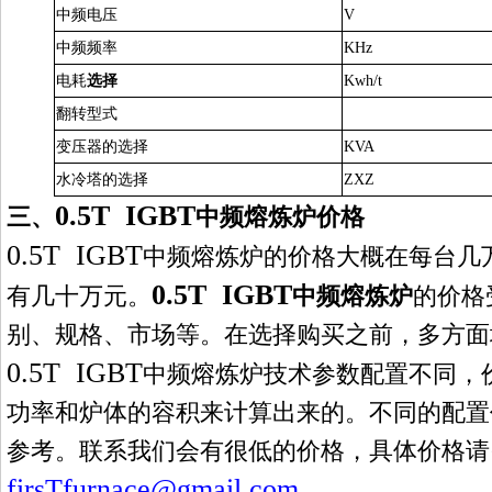
中频电压
V
中频频率
KHz
电耗
选择
Kwh/t
翻转型式
变压器的选择
KVA
水冷塔的选择
ZXZ
0.5T IGBT
三、
中频熔炼炉
价格
0.5T IGBT
中频熔炼炉
的价格大概在每台几
0.5T IGBT
有
几十万
元。
中频熔炼炉
的价格
别、规格、市场等。在选择购买之前，多方面
0.5T IGBT
中频熔炼炉
技术参数配置不同，
功率和炉体的容积来计算出来的。不同的配置
参考。联系我们会有很低的价格，具体价格请
firs
T
furnace@gmail.com