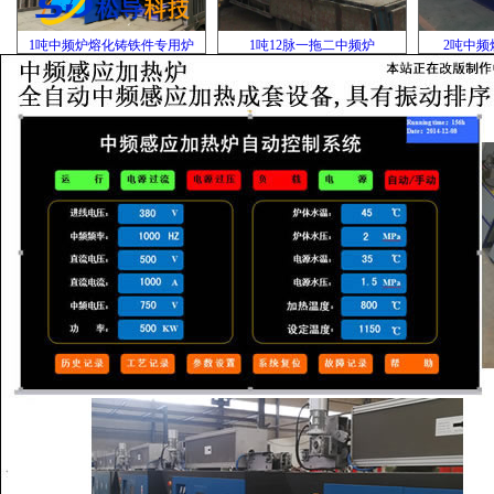
1吨中频炉熔化铸铁件专用炉
1吨12脉一拖二中频炉
2吨中频