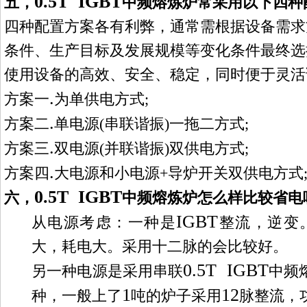
0.5T IGBT
五，
中频熔炼炉
常采用以下四种
四种配置方案各有利弊，通常需根据设备需求
条件、生产目标及发展规模等变化条件最终选
使用设备的高效、安全、稳定，同时便于灵活
.
方案一
为单供电方式
;
.
方案二
单电源
(
串联谐振
)
一拖二方式
;
.
方案三
双电源
(
并联谐振
)
双供电方式
;
.
方案四
大电源和小电源
+
导炉开关双供电方式
0.5T IGBT
六，
中频熔炼炉
怎么样比较省电
IGBT
从电源考虑：一种是
整流，逆变
大，耗电大。采用十二脉的会比较好。
0.5T IGBT
另一种电源是采用
串联
中频
1
12
种，一般上了
吨的炉子
采用
脉整流，