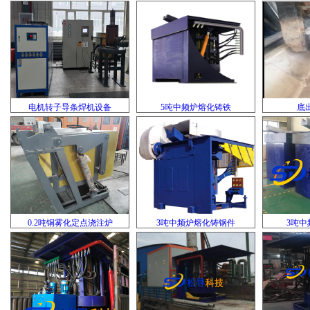
电机转子导条焊机设备
5吨中频炉熔化铸铁
底
0.2吨铜雾化定点浇注炉
3吨中频炉熔化铸钢件
3吨中