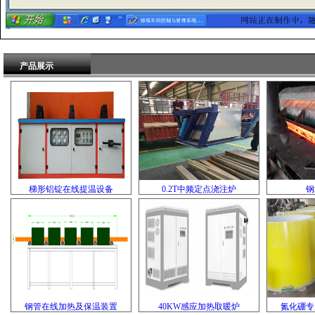
产品展示
梯形铝锭在线提温设备
0.2T中频定点浇注炉
钢
钢管在线加热及保温装置
40KW感应加热取暖炉
氮化硼专