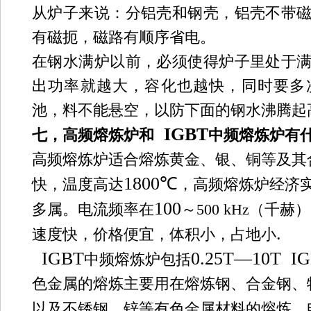
从炉子来说：分铝壳和钢壳，铝壳不带
有磁扼，磁路有顺序省电
。
在钢水满炉以前，必须使得炉子里处于
出功率就越大，容化也越快，同时要
多
池，料不能悬空，以防下面的钢水沸腾起
IGBT
七，
高频
熔炼
炉
和
中频熔炼炉
有
高频
熔炼
炉
适合熔炼黄金、银、铜等及其
1800
℃
快，温度高达
，高频
熔炼
炉
经济
100
多属。电流频率在
～
500 kHz
（千赫）
.
速度快，价格便宜，体积小，占地小
IGBT
0.25T—10T
IG
中频熔炼炉
包括
色金属的熔炼主要用在熔炼钢、合金钢、
以及不锈钢、锌等有色金属材料的熔炼
。